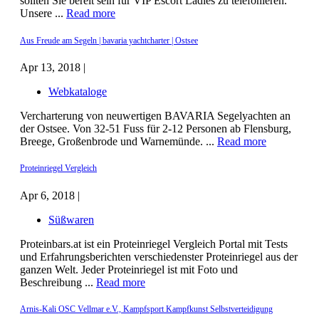
sollten Sie bereit sein für VIP Escort Ladies zu telefonieren.
Unsere ...
Read more
Aus Freude am Segeln | bavaria yachtcharter | Ostsee
Apr 13, 2018 |
Webkataloge
Vercharterung von neuwertigen BAVARIA Segelyachten an
der Ostsee. Von 32-51 Fuss für 2-12 Personen ab Flensburg,
Breege, Großenbrode und Warnemünde. ...
Read more
Proteinriegel Vergleich
Apr 6, 2018 |
Süßwaren
Proteinbars.at ist ein Proteinriegel Vergleich Portal mit Tests
und Erfahrungsberichten verschiedenster Proteinriegel aus der
ganzen Welt. Jeder Proteinriegel ist mit Foto und
Beschreibung ...
Read more
Arnis-Kali OSC Vellmar e.V., Kampfsport Kampfkunst Selbstverteidigung