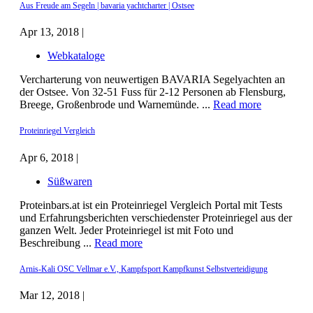
Aus Freude am Segeln | bavaria yachtcharter | Ostsee
Apr 13, 2018 |
Webkataloge
Vercharterung von neuwertigen BAVARIA Segelyachten an
der Ostsee. Von 32-51 Fuss für 2-12 Personen ab Flensburg,
Breege, Großenbrode und Warnemünde. ...
Read more
Proteinriegel Vergleich
Apr 6, 2018 |
Süßwaren
Proteinbars.at ist ein Proteinriegel Vergleich Portal mit Tests
und Erfahrungsberichten verschiedenster Proteinriegel aus der
ganzen Welt. Jeder Proteinriegel ist mit Foto und
Beschreibung ...
Read more
Arnis-Kali OSC Vellmar e.V., Kampfsport Kampfkunst Selbstverteidigung
Mar 12, 2018 |