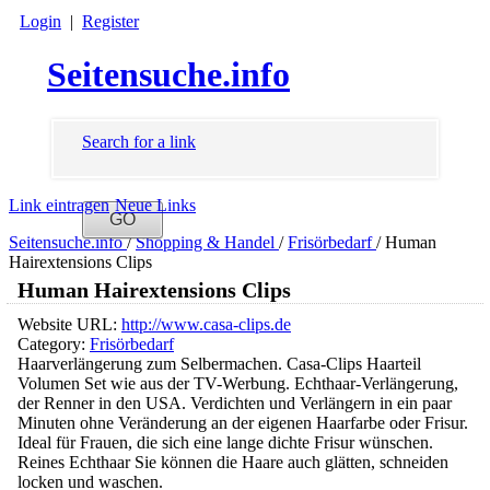
Login
|
Register
Seitensuche.info
Search for a link
Link eintragen
Neue Links
Seitensuche.info
/
Shopping & Handel
/
Frisörbedarf
/
Human
Hairextensions Clips
Human Hairextensions Clips
Website URL:
http://www.casa-clips.de
Category:
Frisörbedarf
Haarverlängerung zum Selbermachen. Casa-Clips Haarteil
Volumen Set wie aus der TV-Werbung. Echthaar-Verlängerung,
der Renner in den USA. Verdichten und Verlängern in ein paar
Minuten ohne Veränderung an der eigenen Haarfarbe oder Frisur.
Ideal für Frauen, die sich eine lange dichte Frisur wünschen.
Reines Echthaar Sie können die Haare auch glätten, schneiden
locken und waschen.