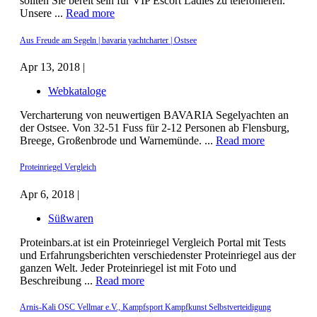
sollten Sie bereit sein für VIP Escort Ladies zu telefonieren.
Unsere ...
Read more
Aus Freude am Segeln | bavaria yachtcharter | Ostsee
Apr 13, 2018 |
Webkataloge
Vercharterung von neuwertigen BAVARIA Segelyachten an
der Ostsee. Von 32-51 Fuss für 2-12 Personen ab Flensburg,
Breege, Großenbrode und Warnemünde. ...
Read more
Proteinriegel Vergleich
Apr 6, 2018 |
Süßwaren
Proteinbars.at ist ein Proteinriegel Vergleich Portal mit Tests
und Erfahrungsberichten verschiedenster Proteinriegel aus der
ganzen Welt. Jeder Proteinriegel ist mit Foto und
Beschreibung ...
Read more
Arnis-Kali OSC Vellmar e.V., Kampfsport Kampfkunst Selbstverteidigung