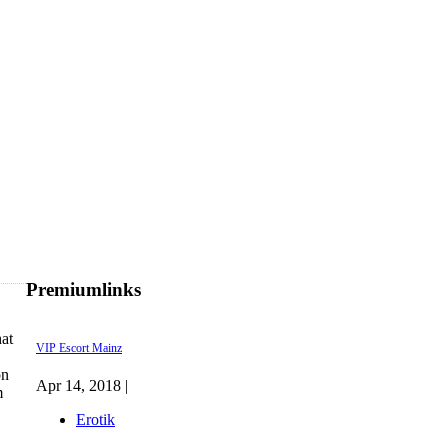
Premiumlinks
at
VIP Escort Mainz
on
Apr 14, 2018 |
m
Erotik