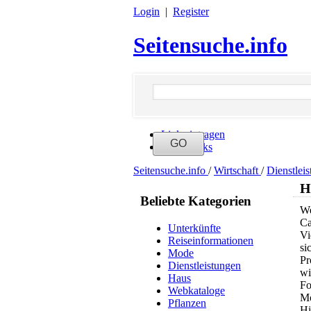
Login
|
Register
Seitensuche.info
Link eintragen
Neue Links
Seitensuche.info
/
Wirtschaft
/
Dienstlei
H
Beliebte Kategorien
We
Ca
Unterkünfte
Vi
Reiseinformationen
si
Mode
Pr
Dienstleistungen
wi
Haus
Fo
Webkataloge
Mö
Pflanzen
Hi