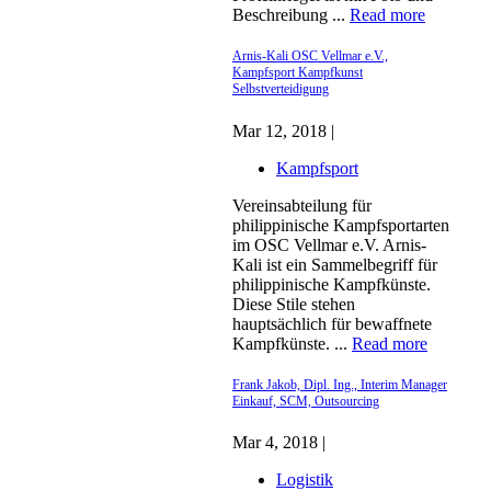
Beschreibung ...
Read more
Arnis-Kali OSC Vellmar e.V.,
Kampfsport Kampfkunst
Selbstverteidigung
Mar 12, 2018 |
Kampfsport
Vereinsabteilung für
philippinische Kampfsportarten
im OSC Vellmar e.V. Arnis-
Kali ist ein Sammelbegriff für
philippinische Kampfkünste.
Diese Stile stehen
hauptsächlich für bewaffnete
Kampfkünste. ...
Read more
Frank Jakob, Dipl. Ing., Interim Manager
Einkauf, SCM, Outsourcing
Mar 4, 2018 |
Logistik