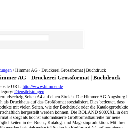
stungen
/
Himmer AG - Druckerei Grossformat | Buchdruck
immer AG - Druckerei Grossformat | Buchdruck
bsite URL:
http://www.himmer.de
tegory:
Dienstleistungen
erundsechzig Seiten A4 auf einen Streich. Die Himmer AG Augsburg h
ch als Druckhaus auf das Großformat spezialisiert. Dies bedeutet, dass
odukte mit vielen Seiten, wie der Buchdruck oder die Katalogprodukti
rtschaftlich hergestellt werden können. Die ROLAND 900XXL in de
rmat 8 sorgt als höchst automatisierte Großformatbaureihe für neue
glichkeiten in der Buch-, Katalog- und Magazinproduktion. Mit ihrer
lfe werden beispielsweise 64 Seiten im Endformat A4 auf nur einem