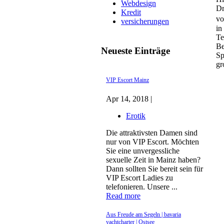
Webdesign
Dr
Kredit
vo
versicherungen
in
Te
Be
Neueste Einträge
Sp
gr
VIP Escort Mainz
Apr 14, 2018 |
Erotik
Die attraktivsten Damen sind
nur von VIP Escort. Möchten
Sie eine unvergessliche
sexuelle Zeit in Mainz haben?
Dann sollten Sie bereit sein für
VIP Escort Ladies zu
telefonieren. Unsere ...
Read more
Aus Freude am Segeln | bavaria
yachtcharter | Ostsee