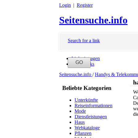
Login
|
Register
Seitensuche.info
Search for a link
Link eintragen
Neue Links
Seitensuche.info
/
Handys & Telekommu
h
Beliebte Kategorien
We
Ca
Unterkünfte
De
Reiseinformationen
we
Mode
di
Dienstleistungen
Haus
Webkataloge
Pflanzen