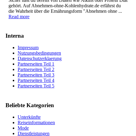
Sicher hast du bereits von Diäten wie Atkins oder Protein Diät
gehört. Auf Abnehmen-ohne-Kohlenhydrate.de erfährst du
die Wahrheit über die Ernährungsform "Abnehmen ohne ...
Read more
Interna
Impressum
Nutzungsbedingungen
Datenschutzerklaerung
Partnerseiten Teil 1
Partnerseiten Teil 2
Partnerseiten Teil 3
Partnerseiten Teil 4
Partnerseiten Teil 5
Beliebte Kategorien
Unterkünfte
Reiseinformationen
Mode
Dienstleistungen