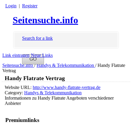
Login
|
Register
Seitensuche.info
Search for a link
Link eintragen
Neue Links
Seitensuche.info
/
Handys & Telekommunikation
/
Handy Flatrate
Vertrag
Handy Flatrate Vertrag
Website URL:
http://www.handy-flatrate-vertrag.de
Category:
Handys & Telekommunikation
Informationen zu Handy Flatrate Angeboten verschiedener
Anbieter
Premiumlinks