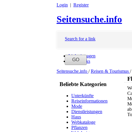
Login
|
Register
Seitensuche.info
Search for a link
Link eintragen
Neue Links
Seitensuche.info
/
Reisen & Tourismus
/
F
Beliebte Kategorien
We
Ca
Unterkünfte
Mo
Reiseinformationen
Mo
Mode
ab
Dienstleistungen
To
Haus
Webkataloge
Pflanzen