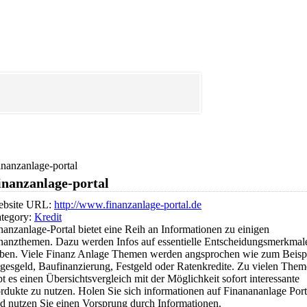
inanzanlage-portal
inanzanlage-portal
bsite URL:
http://www.finanzanlage-portal.de
tegory:
Kredit
nanzanlage-Portal bietet eine Reih an Informationen zu einigen
nanzthemen. Dazu werden Infos auf essentielle Entscheidungsmerkmal
ben. Viele Finanz Anlage Themen werden angsprochen wie zum Beisp
gesgeld, Baufinanzierung, Festgeld oder Ratenkredite. Zu vielen The
bt es einen Übersichtsvergleich mit der Möglichkeit sofort interessante
rdukte zu nutzen. Holen Sie sich informationen auf Finanananlage Port
d nutzen Sie einen Vorsprung durch Informationen.