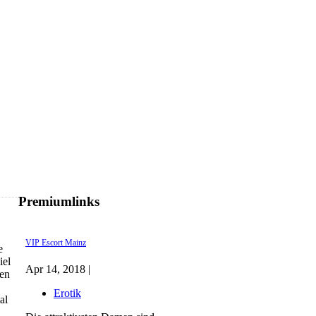
Premiumlinks
VIP Escort Mainz
e
iel
Apr 14, 2018 |
men
Erotik
al