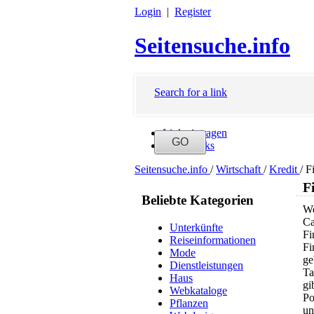
Login
|
Register
Seitensuche.info
Search for a link
Link eintragen
Neue Links
Seitensuche.info
/
Wirtschaft
/
Kredit
/
F
F
Beliebte Kategorien
We
Ca
Unterkünfte
Fi
Reiseinformationen
Fi
Mode
ge
Dienstleistungen
Ta
Haus
gi
Webkataloge
Po
Pflanzen
un