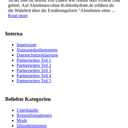
Sicher hast du bereits von Diäten wie Atkins oder Protein Diät
gehört. Auf Abnehmen-ohne-Kohlenhydrate.de erfährst du
die Wahrheit über die Ernährungsform "Abnehmen ohne ...
Read more
Interna
Impressum
Nutzungsbedingungen
Datenschutzerklaerung
Partnerseiten Teil 1
Partnerseiten Teil 2
Partnerseiten Teil 3
Partnerseiten Teil 4
Partnerseiten Teil 5
Beliebte Kategorien
Unterkünfte
Reiseinformationen
Mode
Dienstleistungen