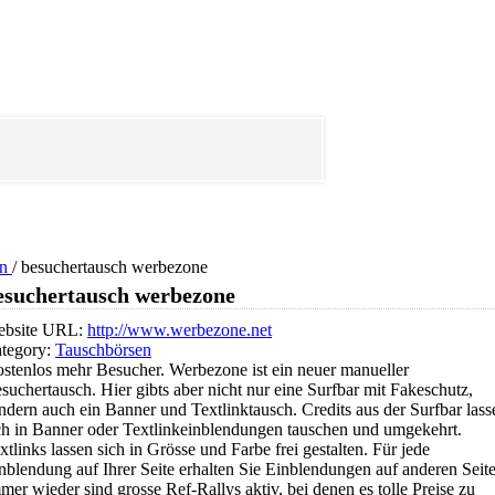
en
/
besuchertausch werbezone
esuchertausch werbezone
bsite URL:
http://www.werbezone.net
tegory:
Tauschbörsen
stenlos mehr Besucher. Werbezone ist ein neuer manueller
suchertausch. Hier gibts aber nicht nur eine Surfbar mit Fakeschutz,
ndern auch ein Banner und Textlinktausch. Credits aus der Surfbar lass
ch in Banner oder Textlinkeinblendungen tauschen und umgekehrt.
xtlinks lassen sich in Grösse und Farbe frei gestalten. Für jede
nblendung auf Ihrer Seite erhalten Sie Einblendungen auf anderen Seit
mer wieder sind grosse Ref-Rallys aktiv, bei denen es tolle Preise zu