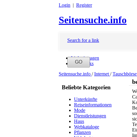
Login
|
Register
Seitensuche.info
Search for a link
Link eintragen
Neue Links
Seitensuche.info
/
Internet
/
Tauschbörs
b
Beliebte Kategorien
We
Ca
Unterkünfte
Ko
Reiseinformationen
Be
Mode
so
Dienstleistungen
si
Haus
Te
Webkataloge
Ei
Pflanzen
Im