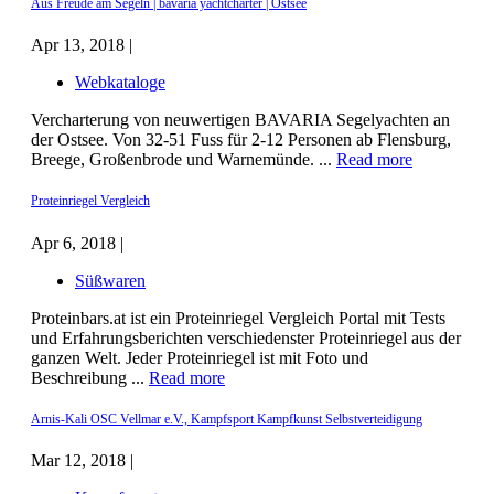
Aus Freude am Segeln | bavaria yachtcharter | Ostsee
Apr 13, 2018 |
Webkataloge
Vercharterung von neuwertigen BAVARIA Segelyachten an
der Ostsee. Von 32-51 Fuss für 2-12 Personen ab Flensburg,
Breege, Großenbrode und Warnemünde. ...
Read more
Proteinriegel Vergleich
Apr 6, 2018 |
Süßwaren
Proteinbars.at ist ein Proteinriegel Vergleich Portal mit Tests
und Erfahrungsberichten verschiedenster Proteinriegel aus der
ganzen Welt. Jeder Proteinriegel ist mit Foto und
Beschreibung ...
Read more
Arnis-Kali OSC Vellmar e.V., Kampfsport Kampfkunst Selbstverteidigung
Mar 12, 2018 |